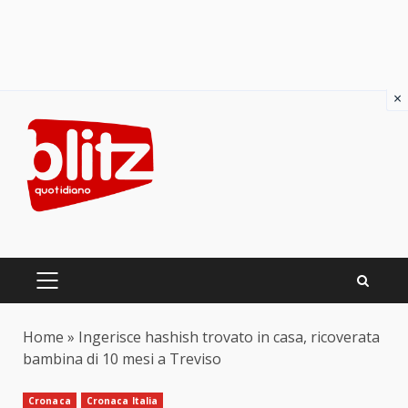
×
Skip
to
content
PRIMARY
MENU
Home
»
Ingerisce hashish trovato in casa, ricoverata
bambina di 10 mesi a Treviso
Cronaca
Cronaca Italia