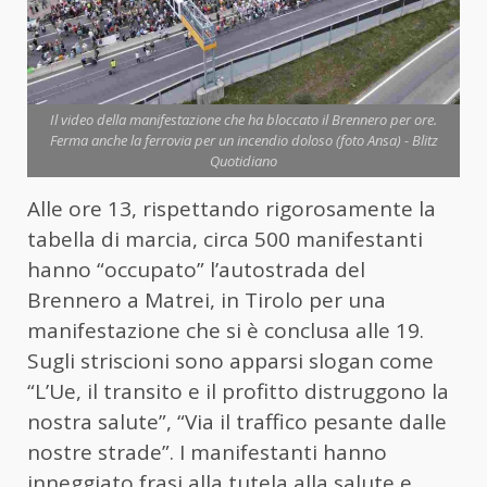
Il video della manifestazione che ha bloccato il Brennero per ore.
Ferma anche la ferrovia per un incendio doloso (foto Ansa) - Blitz
Quotidiano
Alle ore 13, rispettando rigorosamente la
tabella di marcia, circa 500 manifestanti
hanno “occupato” l’autostrada del
Brennero
a Matrei, in Tirolo per una
manifestazione che si è conclusa alle 19.
Sugli striscioni sono apparsi slogan come
“L’Ue, il transito e il profitto distruggono la
nostra salute”, “Via il traffico pesante dalle
nostre strade”. I manifestanti hanno
inneggiato frasi alla tutela alla salute e