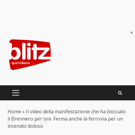
×
Skip
to
content
PRIMARY
MENU
Home
»
Il video della manifestazione che ha bloccato
il Brennero per ore. Ferma anche la ferrovia per un
incendio doloso