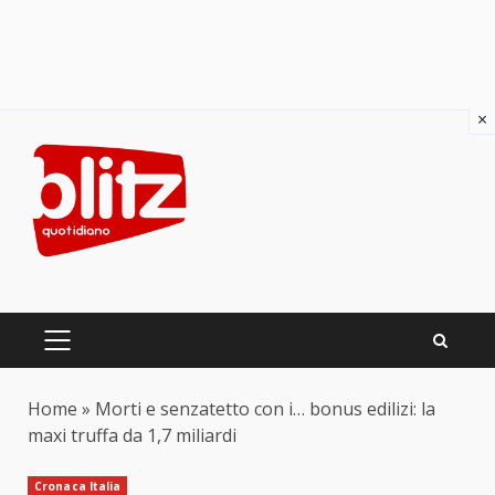
×
Skip
to
content
PRIMARY
MENU
Home
»
Morti e senzatetto con i… bonus edilizi: la
maxi truffa da 1,7 miliardi
Cronaca Italia