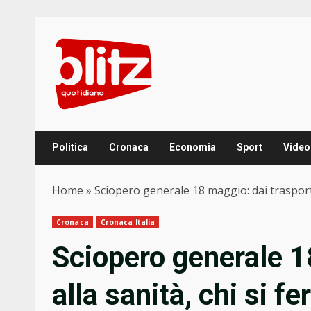
Skip
to
content
Politica
Cronaca
Economia
Sport
Video
Home
»
Sciopero generale 18 maggio: dai trasporti 
Cronaca
Cronaca Italia
Sciopero generale 1
alla sanità, chi si fe