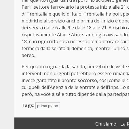
Per quanto riguarda i trasporti, lo sciopero genera
Per il settore ferroviario la protesta inizia alle 
di Trenitalia e quello di Italo. Trenitalia ha poi s
modifiche al servizio anche prima dell’inizio e do
dei servizi dalle 6 alle 9 e dalle 18 alle 21. A risc
rispettivamente Atac e Atm, stanno già avvisando l’
18, e in ogni città sarà necessario monitorare l’ade
fermerà dalla serata di domenica, mentre l’unico s
aereo.
Per quanto riguarda la sanità, per 24 ore le visite
interventi non urgenti potrebbero essere rimanda
invece garantito il pronto soccorso, così come le cu
cui quelli dell’Agenzia delle entrate e dell’Inps. Lo
però, ha voce a sé e tutto dipende dalla partecipaz
Tags:
primo piano
Chi siamo
La 