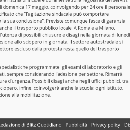
le rischia di incidere duramente sulla regolarità dei servizi.
21 di domenica 17 maggio, coinvolgendo per 24 ore il personal
pecificato che “l’agitazione sindacale può comportare
po la sua conclusione”. Previste comunque fasce di garanzia
hio anche il trasporto pubblico locale. A Roma e a Milano,
utenza di possibili chiusure e disagi nella giornata di lunedì
sione allo sciopero in giornata. Il settore autostradale si
ettore escluso dalla protesta resta quello del trasporto
 specialistiche programmate, gli esami di laboratorio e gli
ti, sempre considerando l’adesione per settore. Rimarrà
re d’urgenza. Possibili disagi anche negli uffici pubblici, tra
 sciopero, infine, coinvolgerà anche la scuola: ogni istituto,
ione alla mobilitazione.
Redazione di Blitz Quotidiano
Pubblicità
Privacy policy
Di