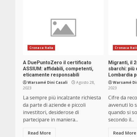
Cronaca Italia
Cronaca Ital
A DuePuntoZero il certificato
Migranti, il
ASSIUM: affidabili, competenti,
sbarchi: più 
eticamente responsabili
Lombardia p
Warsamé Dini Casali
Agosto 28,
Warsamé Din
2023
2023
La sempre più incalzante richiesta
Cifre da rec
da parte di aziende e piccoli
avvenuti lo 
investitori, desiderose di
quando si so
partecipare in maniera...
secondo il...
Read More
Read More