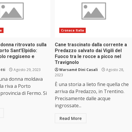
ia
Cronaca Italia
donna ritrovato sulla
Cane trascinato dalla corrente a
orto Sant’Elpidio:
Predazzo salvato dai Vigili del
olo reggiseno e
Fuoco tra le rocce a picco nel
Travignolo
tti
Agosto 29, 2023
Warsamé Dini Casali
Agosto 28,
2023
 una donna moldava
È una storia a lieto fine quella che
la riva a Porto
arriva da Predazzo, in Trentino.
 provincia di Fermo. Si
Precisamente dalle acque
ingrossate...
Read More