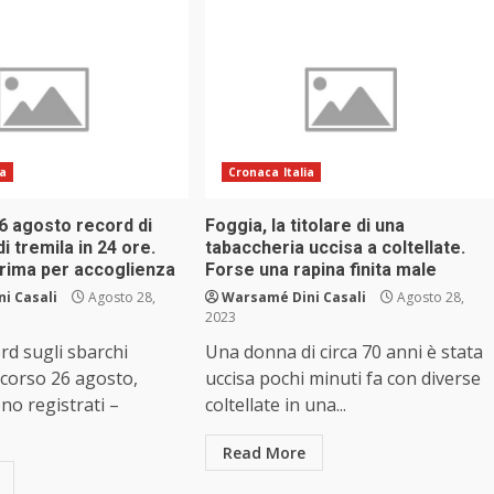
ia
Cronaca Italia
 26 agosto record di
Foggia, la titolare di una
di tremila in 24 ore.
tabaccheria uccisa a coltellate.
rima per accoglienza
Forse una rapina finita male
i Casali
Agosto 28,
Warsamé Dini Casali
Agosto 28,
2023
ord sugli sbarchi
Una donna di circa 70 anni è stata
scorso 26 agosto,
uccisa pochi minuti fa con diverse
no registrati –
coltellate in una...
Read More