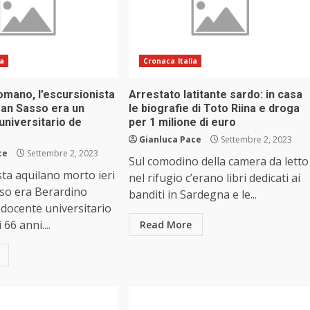
ia
Cronaca Italia
omano, l’escursionista
Arrestato latitante sardo: in casa
ran Sasso era un
le biografie di Toto Riina e droga
universitario de
per 1 milione di euro
Gianluca Pace
Settembre 2, 2023
ce
Settembre 2, 2023
Sul comodino della camera da letto
sta aquilano morto ieri
nel rifugio c’erano libri dedicati ai
sso era Berardino
banditi in Sardegna e le...
docente universitario
 66 anni....
Read More