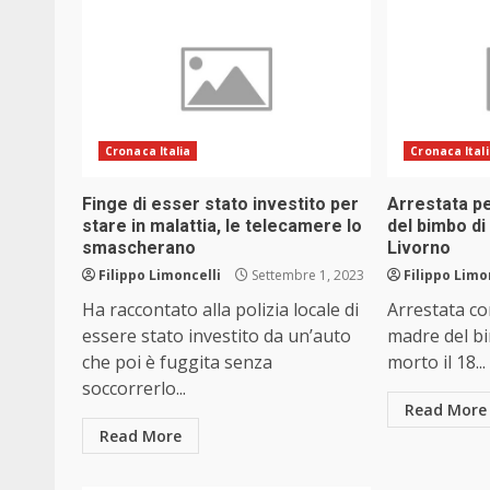
Cronaca Italia
Cronaca Ital
Finge di esser stato investito per
Arrestata p
stare in malattia, le telecamere lo
del bimbo di
smascherano
Livorno
Filippo Limoncelli
Settembre 1, 2023
Filippo Limo
Ha raccontato alla polizia locale di
Arrestata con
essere stato investito da un’auto
madre del b
che poi è fuggita senza
morto il 18...
soccorrerlo...
Read More
Read More