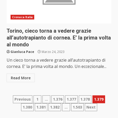
Cronaca Italia
Torino, cieco torna a vedere grazie
all’autotrapianto di cornea. E’ la prima volta
al mondo
Gianluca Pace
Marzo 24, 2023
Un cieco torna a vedere grazie all’autotrapianto di
cornea. E’ la prima volta al mondo. Un eccezionale...
Read More
Paginazione
Previous
1
…
1.376
1.377
1.378
1.379
1.380
1.381
1.382
…
1.503
Next
degli