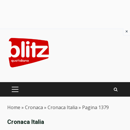
×
Skip
to
content
PRIMARY
MENU
Home
»
Cronaca
»
Cronaca Italia
»
Pagina 1379
Cronaca Italia