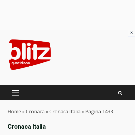
×
Skip
to
content
PRIMARY
MENU
Home
»
Cronaca
»
Cronaca Italia
»
Pagina 1433
Cronaca Italia