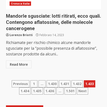
Cronaca Italia
Mandorle sgusciate: lotti ritirati, ecco quali.
Contengono aflatossine, delle molecole
cancerogene
Lorenzo Briotti
Febbraio 14, 2023
Richiamate per rischio chimico alcune mandorle
sgusciate per la “possibile presenza di aflatossine”,
sostanze prodotte da alcuni...
Read More
Paginazione
Previous
1
…
1.430
1.431
1.432
1.433
1.434
1.435
1.436
…
1.501
Next
degli
articoli