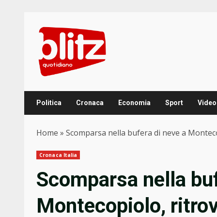
Skip
to
content
Politica
Cronaca
Economia
Sport
Video
Home
»
Scomparsa nella bufera di neve a Montecop
Cronaca Italia
Scomparsa nella buf
Montecopiolo, ritrov