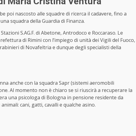
 di Maria Cristina Ventura
 poi nascosto alle squadre di ricerca il cadavere, fino a
una squadra della Guardia di Finanza.
le Stazioni S.AG.F. di Abetone, Antrodoco e Roccaraso. Le
efettura di Rimini con l’impiego di unità dei Vigili del Fuoco,
rabinieri di Novafeltria e dunque degli specialisti della
 donna anche con la squadra Sapr (sistemi aeromobili
one. Al momento non è chiaro se si riuscirà a recuperare la
 era una psicologa di Bologna in pensione residente da
imali: cani, gatti, cavalli e qualche asino.