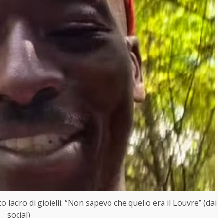
ladro di gioielli: “Non sapevo che quello era il Louvre” (dai
social)