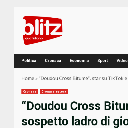
Skip
to
content
Politica
Cronaca
Economia
Sport
Video
Home
»
“Doudou Cross Bitume”, star su TikTok e s
Cronaca
Cronaca estera
“Doudou Cross Bitum
sospetto ladro di gi