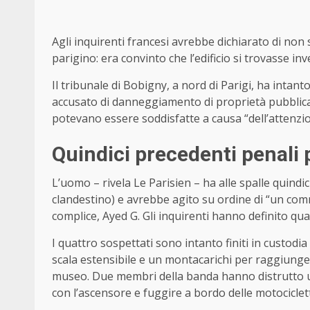
Agli inquirenti francesi avrebbe dichiarato di n
parigino: era convinto che l’edificio si trovasse i
Il tribunale di Bobigny, a nord di Parigi, ha intant
accusato di danneggiamento di proprietà pubblica
potevano essere soddisfatte a causa “dell’attenzio
Quindici precedenti penali 
L’uomo – rivela Le Parisien – ha alle spalle quindic
clandestino) e avrebbe agito su ordine di “un co
complice, Ayed G. Gli inquirenti hanno definito qu
I quattro sospettati sono intanto finiti in custod
scala estensibile e un montacarichi per raggiungere
museo. Due membri della banda hanno distrutto un
con l’ascensore e fuggire a bordo delle motociclett