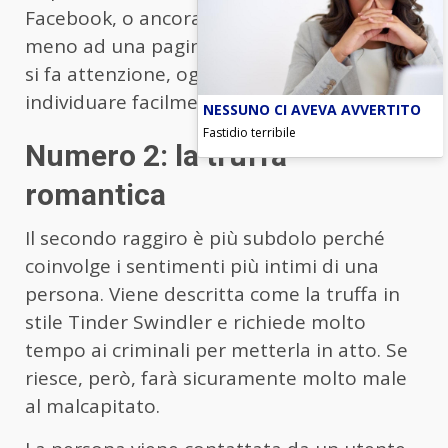
Facebook, o ancora se il link rimanda o
meno ad una pagina legittima del social. Se
si fa attenzione, ognuno è in grado di
individuare facilmente il tentativo di truffa.
NESSUNO CI AVEVA AVVERTITO
Fastidio terribile
Numero 2: la truffa
romantica
Il secondo raggiro è più subdolo perché
coinvolge i sentimenti più intimi di una
persona. Viene descritta come la truffa in
stile Tinder Swindler e richiede molto
tempo ai criminali per metterla in atto. Se
riesce, però, farà sicuramente molto male
al malcapitato.