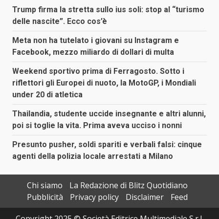
Trump firma la stretta sullo ius soli: stop al “turismo
delle nascite”. Ecco cos’è
Meta non ha tutelato i giovani su Instagram e
Facebook, mezzo miliardo di dollari di multa
Weekend sportivo prima di Ferragosto. Sotto i
riflettori gli Europei di nuoto, la MotoGP, i Mondiali
under 20 di atletica
Thailandia, studente uccide insegnante e altri alunni,
poi si toglie la vita. Prima aveva ucciso i nonni
Presunto pusher, soldi spariti e verbali falsi: cinque
agenti della polizia locale arrestati a Milano
Chi siamo
La Redazione di Blitz Quotidiano
Pubblicità
Privacy policy
Disclaimer
Feed
Copyright 2025 © Società Editrice Multimediale S.r.l.