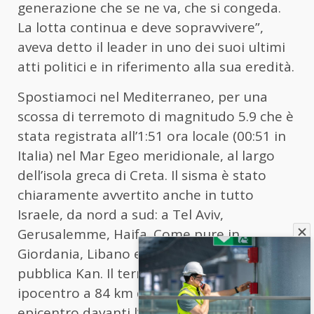
generazione che se ne va, che si congeda.
La lotta continua e deve sopravvivere”,
aveva detto il leader in uno dei suoi ultimi
atti politici e in riferimento alla sua eredità.
Spostiamoci nel Mediterraneo, per una
scossa di terremoto di magnitudo 5.9 che è
stata registrata all’1:51 ora locale (00:51 in
Italia) nel Mar Egeo meridionale, al largo
dell’isola greca di Creta. Il sisma è stato
chiaramente avvertito anche in tutto
Israele, da nord a sud: a Tel Aviv,
Gerusalemme, Haifa. Come pure in
Giordania, Libano ed Egitto, riporta la tv
pubblica Kan. Il terremoto avrebbe avuto
ipocentro a 84 km di profondità ed
epicentro davanti l’isola di Caso.