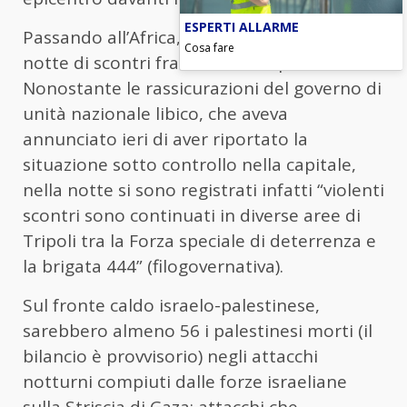
ESPERTI ALLARME
Passando all’Africa, c’è stata una nuova
Cosa fare
notte di scontri fra milizie a Tripoli.
Nonostante le rassicurazioni del governo di
unità nazionale libico, che aveva
annunciato ieri di aver riportato la
situazione sotto controllo nella capitale,
nella notte si sono registrati infatti “violenti
scontri sono continuati in diverse aree di
Tripoli tra la Forza speciale di deterrenza e
la brigata 444” (filogovernativa).
Sul fronte caldo israelo-palestinese,
sarebbero almeno 56 i palestinesi morti (il
bilancio è provvisorio) negli attacchi
notturni compiuti dalle forze israeliane