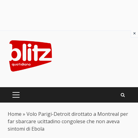
×
Skip
to
content
PRIMARY
MENU
Home
»
Volo Parigi-Detroit dirottato a Montreal per
far sbarcare ucittadino congolese che non aveva
sintomi di Ebola