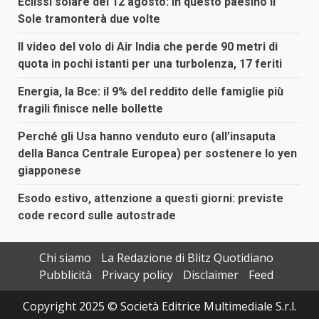
Eclissi solare del 12 agosto: in questo paesino il
Sole tramonterà due volte
Il video del volo di Air India che perde 90 metri di
quota in pochi istanti per una turbolenza, 17 feriti
Energia, la Bce: il 9% del reddito delle famiglie più
fragili finisce nelle bollette
Perché gli Usa hanno venduto euro (all’insaputa
della Banca Centrale Europea) per sostenere lo yen
giapponese
Esodo estivo, attenzione a questi giorni: previste
code record sulle autostrade
Chi siamo
La Redazione di Blitz Quotidiano
Pubblicità
Privacy policy
Disclaimer
Feed
Copyright 2025 © Società Editrice Multimediale S.r.l.