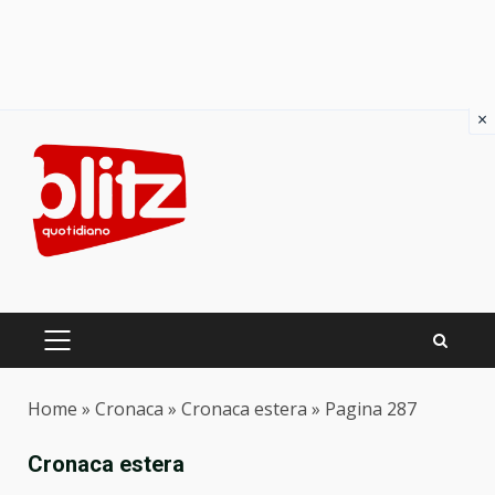
×
Skip
to
content
PRIMARY
MENU
Home
»
Cronaca
»
Cronaca estera
»
Pagina 287
Cronaca estera