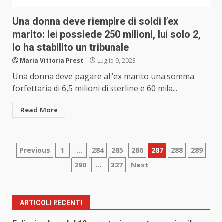
Una donna deve riempire di soldi l’ex
marito: lei possiede 250 milioni, lui solo 2,
lo ha stabilito un tribunale
Maria Vittoria Prest
Luglio 9, 2023
Una donna deve pagare all’ex marito una somma
forfettaria di 6,5 milioni di sterline e 60 mila...
Read More
Paginazione
Previous
1
…
284
285
286
287
288
289
290
…
327
Next
degli
articoli
ARTICOLI RECENTI