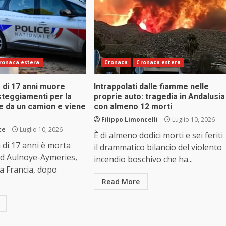
ronaca estera
Cronaca
Cronaca estera
 di 17 anni muore
Intrappolati dalle fiamme nelle
steggiamenti per la
proprie auto: tragedia in Andalusia
e da un camion e viene
con almeno 12 morti
Filippo Limoncelli
Luglio 10, 2026
ce
Luglio 10, 2026
È di almeno dodici morti e sei feriti
di 17 anni è morta
il drammatico bilancio del violento
ad Aulnoye-Aymeries,
incendio boschivo che ha...
la Francia, dopo
Read More