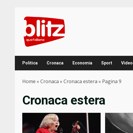
Skip
to
content
Politica
Cronaca
Economia
Sport
Video
Home
»
Cronaca
»
Cronaca estera
»
Pagina 9
Cronaca estera