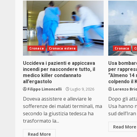
Cronaca
Cronaca estera
Cronaca
C
Uccideva i pazienti e appiccava
Usa bombard
incendi per nascondere tutto, il
per rappresa
medico killer condannato
“Almeno 14 
all’ergastolo
colpendo il 
Filippo Limoncelli
Luglio 9, 2026
Lorenzo Brio
Doveva assistere e alleviare le
Dopo gli atta
sofferenze dei malati terminali, ma
Usa hanno n
secondo la giustizia tedesca ha
sud dell’Iran
trasformato la...
Read More
Read More