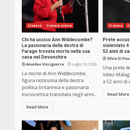
Cronaca
Cronaca estera
Cronaca
C
Chi ha ucciso Ann Widdecombe?
Prete accus
La pasionaria della destra di
violentato 
Farage trovata morta nella sua
52 anni di c
casa nel Devonshire
Silvia Di Pa
Amedeo Vinciguerra
Luglio 10, 2026
Una prete de
La morte di Ann Widdecombe,
Vélez-Málag
figura notissima della destra
a 52 anni di 
politica britannica e pasionaria
euroscettica transitata negli anni...
Read More
Read More