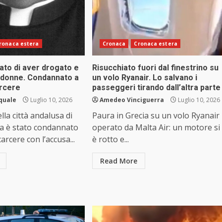
ronaca estera
Cronaca
Cronaca estera
ato di aver drogato e
Risucchiato fuori dal finestrino su
4 donne. Condannato a
un volo Ryanair. Lo salvano i
arcere
passeggeri tirando dall’altra parte
squale
Luglio 10, 2026
Amedeo Vinciguerra
Luglio 10, 2026
lla città andalusa di
Paura in Grecia su un volo Ryanair
a è stato condannato
operato da Malta Air: un motore si
carcere con l’accusa...
è rotto e...
Read More