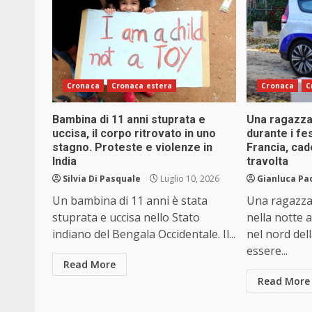
Cronaca
Cronaca estera
Cronaca
C
Bambina di 11 anni stuprata e
Una ragazza
uccisa, il corpo ritrovato in uno
durante i fe
stagno. Proteste e violenze in
Francia, cad
India
travolta
Silvia Di Pasquale
Luglio 10, 2026
Gianluca Pa
Un bambina di 11 anni è stata
Una ragazza 
stuprata e uccisa nello Stato
nella notte 
indiano del Bengala Occidentale. Il...
nel nord del
essere...
Read More
Read More