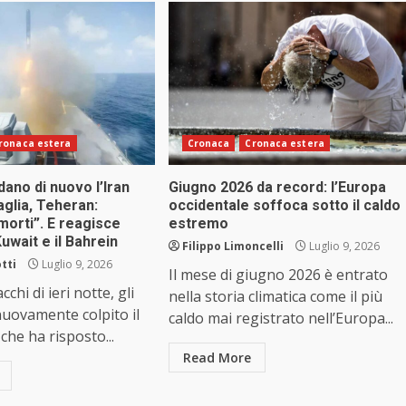
ronaca estera
Cronaca
Cronaca estera
ano di nuovo l’Iran
Giugno 2026 da record: l’Europa
glia, Teheran:
occidentale soffoca sotto il caldo
morti”. E reagisce
estremo
Kuwait e il Bahrein
Filippo Limoncelli
Luglio 9, 2026
tti
Luglio 9, 2026
Il mese di giugno 2026 è entrato
cchi di ieri notte, gli
nella storia climatica come il più
uovamente colpito il
caldo mai registrato nell’Europa...
 che ha risposto...
Read More