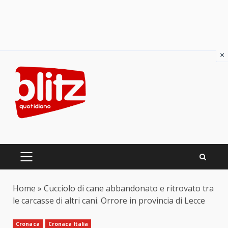
×
Skip
to
content
PRIMARY
MENU
Home
»
Cucciolo di cane abbandonato e ritrovato tra
le carcasse di altri cani. Orrore in provincia di Lecce
Cronaca
Cronaca Italia