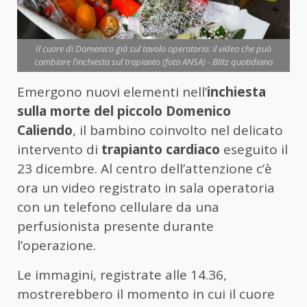
Il cuore di Domenico già sul tavolo operatorio: il video che può
cambiare l’inchiesta sul trapianto (foto ANSA) - Blitz quotidiano
Emergono nuovi elementi nell’
inchiesta
sulla morte del piccolo Domenico
Caliendo
, il bambino coinvolto nel delicato
intervento di
trapianto cardiaco
eseguito il
23 dicembre. Al centro dell’attenzione c’è
ora un video registrato in sala operatoria
con un telefono cellulare da una
perfusionista presente durante
l’operazione.
Le immagini, registrate alle 14.36,
mostrerebbero il momento in cui il cuore