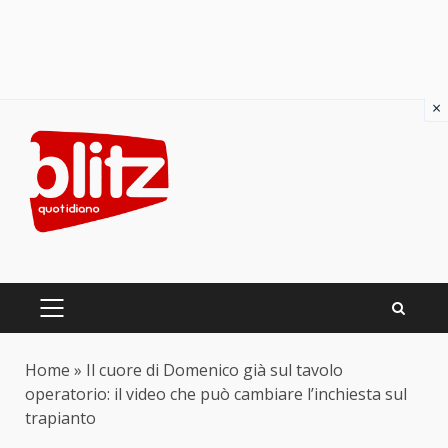
×
Skip
to
content
PRIMARY
MENU
Home
»
Il cuore di Domenico già sul tavolo
operatorio: il video che può cambiare l’inchiesta sul
trapianto