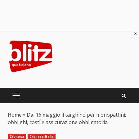
×
Skip
to
content
PRIMARY
MENU
Home
»
Dal 16 maggio il targhino per monopattini:
obblighi, costi e assicurazione obbligatoria
Cronaca
Cronaca Italia