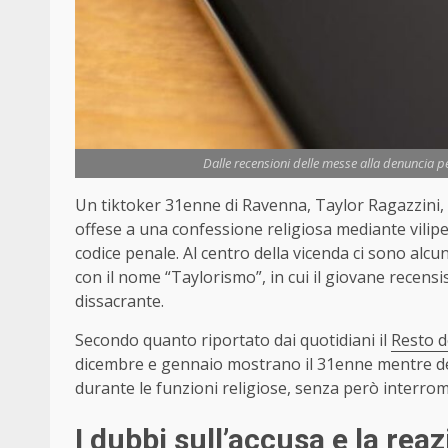
Dalle recensioni delle messe alla denuncia per
Un tiktoker 31enne di Ravenna, Taylor Ragazzini, è 
offese a una confessione religiosa mediante vilipen
codice penale. Al centro della vicenda ci sono alc
con il nome “Taylorismo”, in cui il giovane recensi
dissacrante.
Secondo quanto riportato dai quotidiani il
Resto d
dicembre e gennaio mostrano il 31enne mentre des
durante le funzioni religiose, senza però interrom
I dubbi sull’accusa e la reaz