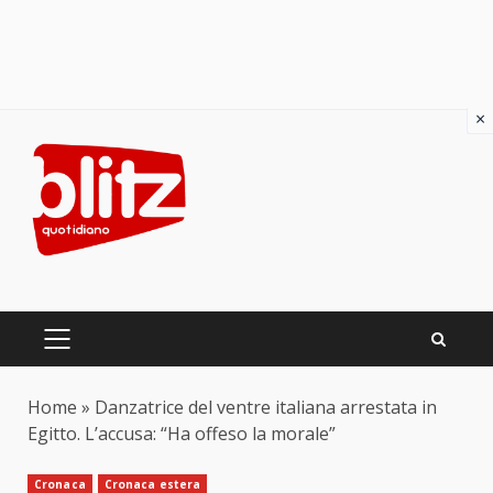
×
Skip
to
content
PRIMARY
MENU
Home
»
Danzatrice del ventre italiana arrestata in
Egitto. L’accusa: “Ha offeso la morale”
Cronaca
Cronaca estera