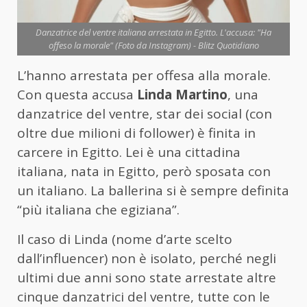
Danzatrice del ventre italiana arrestata in Egitto. L'accusa: "Ha
offeso la morale" (Foto da Instagram) - Blitz Quotidiano
L’hanno arrestata per offesa alla morale.
Con questa accusa
Linda Martino
, una
danzatrice del ventre, star dei social (con
oltre due milioni di follower) è finita in
carcere in Egitto. Lei è una cittadina
italiana, nata in Egitto, però sposata con
un italiano. La ballerina si è sempre definita
“più italiana che egiziana”.
Il caso di Linda (nome d’arte scelto
dall’influencer) non è isolato, perché negli
ultimi due anni sono state arrestate altre
cinque danzatrici del ventre, tutte con le