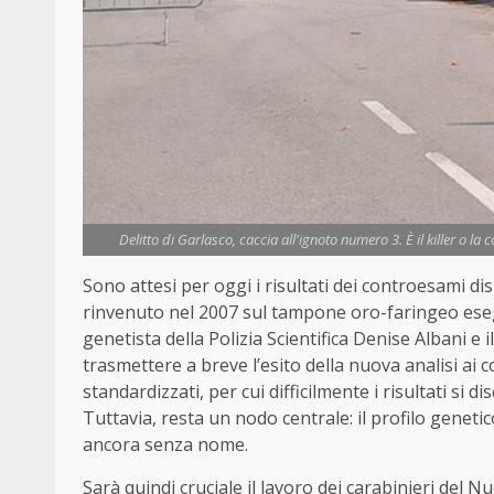
Delitto di Garlasco, caccia all'ignoto numero 3. È il killer o 
Sono attesi per oggi i risultati dei controesami di
rinvenuto nel 2007 sul tampone oro-faringeo eseguit
genetista della Polizia Scientifica Denise Albani 
trasmettere a breve l’esito della nuova analisi ai c
standardizzati, per cui difficilmente i risultati si d
Tuttavia, resta un nodo centrale: il profilo genet
ancora senza nome.
Sarà quindi cruciale il lavoro dei carabinieri del N