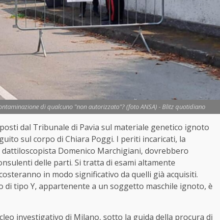
la contaminazione di qualcuno "non autorizzato"? (foto ANSA) - Blitz quotidiano
sposti dal Tribunale di Pavia sul materiale genetico ignoto
o sul corpo di Chiara Poggi. I periti incaricati, la
e il dattiloscopista Domenico Marchigiani, dovrebbero
onsulenti delle parti. Si tratta di esami altamente
iscosteranno in modo significativo da quelli già acquisiti.
ico di tipo Y, appartenente a un soggetto maschile ignoto, è
ucleo investigativo di Milano, sotto la guida della procura di