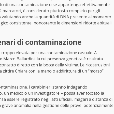
rutto di una contaminazione o se appartenga effettivamente
22 marcatori, è considerato piuttosto completo per gli
nno valutando anche la quantità di DNA presente al momento
ogico consistente, nonostante le dimensioni ridotte abituali
cenari di contaminazione
ia troppo elevata per una contaminazione casuale. A
le Marco Ballardini, la cui presenza genetica è risultata
contatto diretto con la bocca della vittima. Le ricostruzioni
a zittire Chiara con la mano o addirittura di un “morso”
contaminazione. I carabinieri stanno indagando
o, un medico o un investigatore – possa aver toccato la
za essere registrato negli atti ufficiali, magari a distanza di
una grave anomalia nella gestione delle prove, potenzialmente