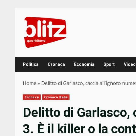
Skip
to
content
Politica
Cronaca
Economia
Sport
Video
Home
»
Delitto di Garlasco, caccia all’ignoto nume
Cronaca
Cronaca Italia
Delitto di Garlasco,
3. È il killer o la c