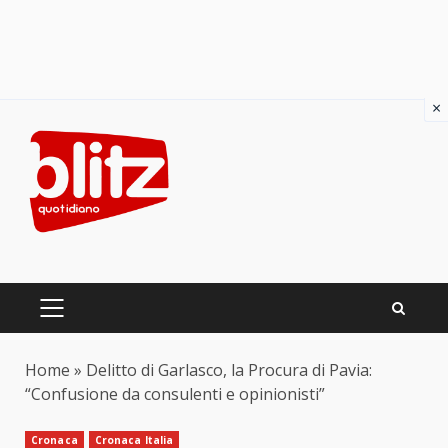
×
Skip
to
content
PRIMARY
MENU
Home
»
Delitto di Garlasco, la Procura di Pavia:
“Confusione da consulenti e opinionisti”
Cronaca
Cronaca Italia