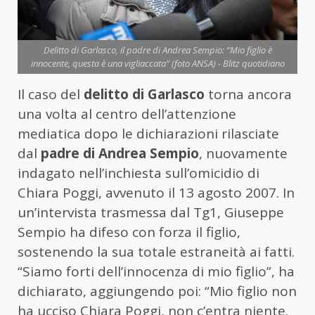
Delitto di Garlasco, il padre di Andrea Sempio: “Mio figlio è
innocente, questa è una vigliaccata” (foto ANSA) - Blitz quotidiano
Il caso del
delitto di Garlasco
torna ancora
una volta al centro dell’attenzione
mediatica dopo le dichiarazioni rilasciate
dal
padre di Andrea Sempio
, nuovamente
indagato nell’inchiesta sull’omicidio di
Chiara Poggi, avvenuto il 13 agosto 2007. In
un’intervista trasmessa dal Tg1, Giuseppe
Sempio ha difeso con forza il figlio,
sostenendo la sua totale estraneità ai fatti.
“Siamo forti dell’innocenza di mio figlio”, ha
dichiarato, aggiungendo poi: “Mio figlio non
ha ucciso Chiara Poggi, non c’entra niente.