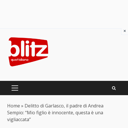
×
Skip
to
content
PRIMARY
MENU
Home
»
Delitto di Garlasco, il padre di Andrea
Sempio: “Mio figlio è innocente, questa è una
vigliaccata”