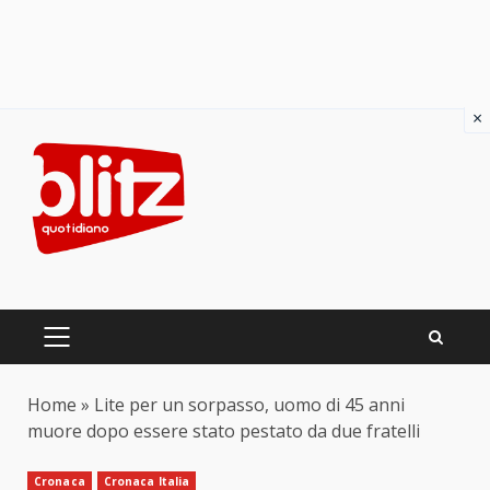
×
Skip
to
content
PRIMARY
MENU
Home
»
Lite per un sorpasso, uomo di 45 anni
muore dopo essere stato pestato da due fratelli
Cronaca
Cronaca Italia