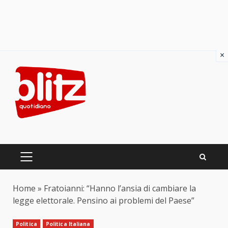
×
Skip
to
content
PRIMARY
MENU
Home
»
Fratoianni: “Hanno l’ansia di cambiare la
legge elettorale. Pensino ai problemi del Paese”
Politica
Politica Italiana