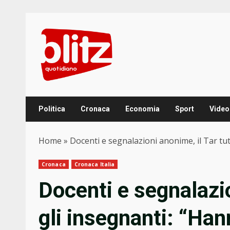
Skip
to
content
Politica
Cronaca
Economia
Sport
Video
Home
»
Docenti e segnalazioni anonime, il Tar tute
Cronaca
Cronaca Italia
Docenti e segnalazio
gli insegnanti: “Hann