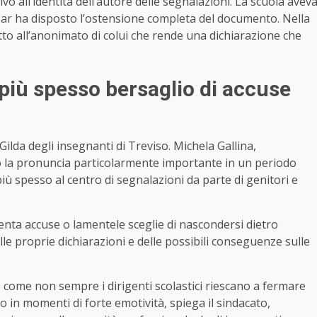
vo all’identità dell’autore delle segnalazioni. La scuola avev
 Tar ha disposto l’ostensione completa del documento. Nella
itto all’anonimato di colui che rende una dichiarazione che
 più spesso bersaglio di accuse
ilda degli insegnanti di Treviso. Michela Gallina,
ito la pronuncia particolarmente importante in un periodo
iù spesso al centro di segnalazioni da parte di genitori e
nta accuse o lamentele sceglie di nascondersi dietro
le proprie dichiarazioni e delle possibili conseguenze sulle
to come non sempre i dirigenti scolastici riescano a fermare
o in momenti di forte emotività, spiega il sindacato,