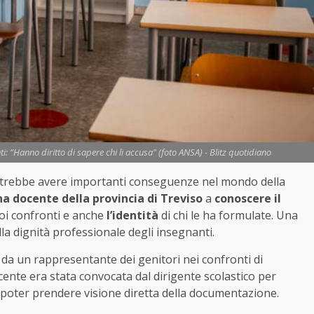
ti: “Hanno diritto di sapere chi li accusa" (foto ANSA) - Blitz quotidiano
potrebbe avere importanti conseguenze nel mondo della
una docente della provincia di Treviso
a
conoscere il
oi confronti e anche
l’identità
di chi le ha formulate. Una
lla dignità professionale degli insegnanti.
da un rappresentante dei genitori nei confronti di
ente era stata convocata dal dirigente scolastico per
ò poter prendere visione diretta della documentazione.