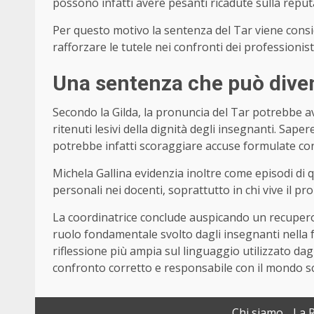
possono infatti avere pesanti ricadute sulla reput
Per questo motivo la sentenza del Tar viene consi
rafforzare le tutele nei confronti dei professionisti
Una sentenza che può dive
Secondo la Gilda, la pronuncia del Tar potrebbe 
ritenuti lesivi della dignità degli insegnanti. Sa
potrebbe infatti scoraggiare accuse formulate con
Michela Gallina evidenzia inoltre come episodi d
personali nei docenti, soprattutto in chi vive il p
La coordinatrice conclude auspicando un recupero d
ruolo fondamentale svolto dagli insegnanti nella f
riflessione più ampia sul linguaggio utilizzato dagl
confronto corretto e responsabile con il mondo sc
Chi siamo
La 