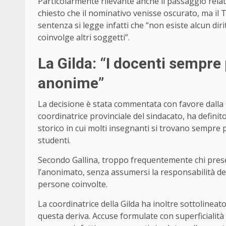
Particolarmente rilevante anche il passaggio relati
chiesto che il nominativo venisse oscurato, ma il
sentenza si legge infatti che “non esiste alcun dir
coinvolge altri soggetti”.
La Gilda: “I docenti sempre
anonime”
La decisione è stata commentata con favore dalla G
coordinatrice provinciale del sindacato, ha defin
storico in cui molti insegnanti si trovano sempre p
studenti.
Secondo Gallina, troppo frequentemente chi prese
l’anonimato, senza assumersi la responsabilità del
persone coinvolte.
La coordinatrice della Gilda ha inoltre sottolinea
questa deriva. Accuse formulate con superficialità 