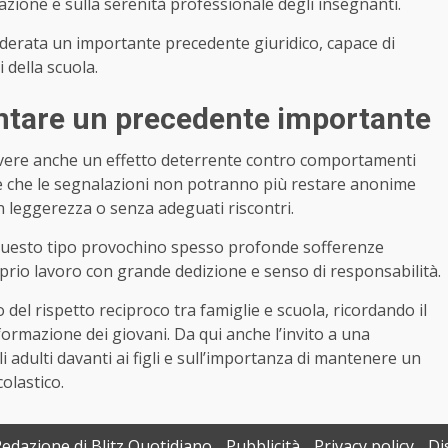
azione e sulla serenità professionale degli insegnanti.
derata un importante precedente giuridico, capace di
 della scuola.
ntare un precedente importante
avere anche un effetto deterrente contro comportamenti
pere che le segnalazioni non potranno più restare anonime
 leggerezza o senza adeguati riscontri.
i questo tipo provochino spesso profonde sofferenze
roprio lavoro con grande dedizione e senso di responsabilità.
el rispetto reciproco tra famiglie e scuola, ricordando il
ormazione dei giovani. Da qui anche l’invito a una
i adulti davanti ai figli e sull’importanza di mantenere un
olastico.
Redazione di Blitz Quotidiano
Pubblicità
Privacy policy
Di