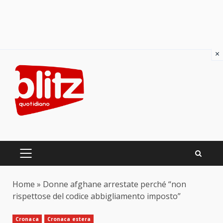
×
Skip
to
content
PRIMARY
MENU
Home
»
Donne afghane arrestate perché “non
rispettose del codice abbigliamento imposto”
Cronaca
Cronaca estera