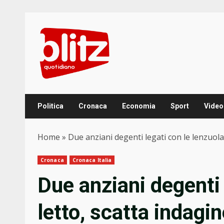
Skip
to
content
Politica
Cronaca
Economia
Sport
Video
Home
»
Due anziani degenti legati con le lenzuola
Cronaca
Cronaca Italia
Due anziani degenti 
letto, scatta indagi