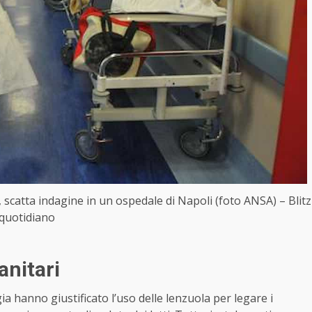
, scatta indagine in un ospedale di Napoli (foto ANSA) – Blitz
quotidiano
anitari
ia hanno giustificato l’uso delle lenzuola per legare i