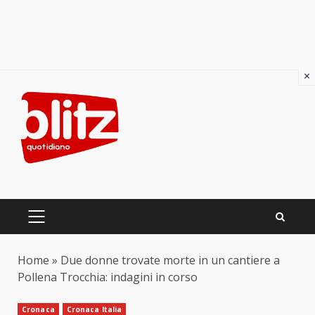
×
Skip
to
content
PRIMARY
MENU
Home
»
Due donne trovate morte in un cantiere a
Pollena Trocchia: indagini in corso
Cronaca
Cronaca Italia