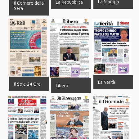
La Stampa
La Repubblica
Il Corriere della
Sera
La Verità
Il Sole 24 Ore
Libero