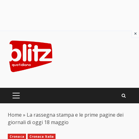
×
Skip
to
content
PRIMARY
MENU
Home
»
La rassegna stampa e le prime pagine dei
giornali di oggi 18 maggio
Cronaca
Cronaca Italia