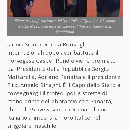
Sinner e la gaffe sul palco del Foro Italico: "Quando c'è il signor
Mattarella sono sempre emozionato" (foto da video) - Blitz
Quotidiano
Jannik Sinner vince a Roma gli
Internazionali dopo aver battuto il
norvegese Casper Rund e viene premiato
dal Presidente della Repubblica Sergio
Mattarella, Adriano Panatta e il presidente
Fitp, Angelo Binaghi. È il Capo dello Stato a
consegnargli il trofeo, poi la stretta di
mano prima dell’abbraccio con Panatta,
che nel ’76 aveva vinto a Roma, ultimo
italiano a imporsi al Foro Italico nel
singolare maschile.