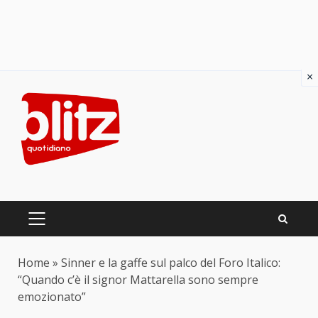
×
Skip
to
content
PRIMARY
MENU
Home
»
Sinner e la gaffe sul palco del Foro Italico:
“Quando c’è il signor Mattarella sono sempre
emozionato”