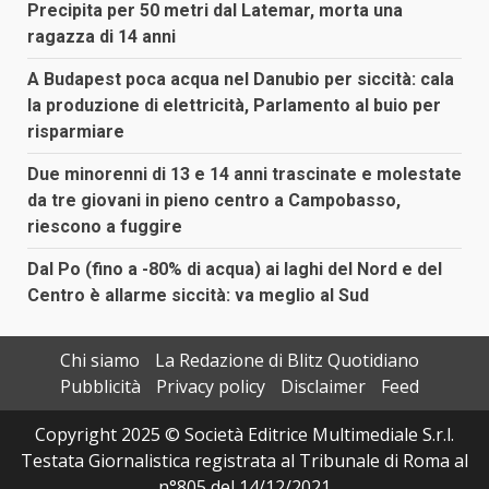
Precipita per 50 metri dal Latemar, morta una
ragazza di 14 anni
A Budapest poca acqua nel Danubio per siccità: cala
la produzione di elettricità, Parlamento al buio per
risparmiare
Due minorenni di 13 e 14 anni trascinate e molestate
da tre giovani in pieno centro a Campobasso,
riescono a fuggire
Dal Po (fino a -80% di acqua) ai laghi del Nord e del
Centro è allarme siccità: va meglio al Sud
Chi siamo
La Redazione di Blitz Quotidiano
Pubblicità
Privacy policy
Disclaimer
Feed
Copyright 2025 © Società Editrice Multimediale S.r.l.
Testata Giornalistica registrata al Tribunale di Roma al
n°805 del 14/12/2021