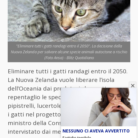
"Eliminare tutti i gatti randagi entro il 2050". La decisione della
Nuova Zelanda per salvare alcune specie animali autoctone a rischio
(Foto Ansa) - Blitz Quotidiano
Eliminare tutti i gatti randagi entro il 2050.
La Nuova Zelanda vuole liberare l’isola
dell’Oceania dai predatori che mettono a
repentaglio le specie autoctone di uccelli,
pipistrelli, lucertole e insetti. Ci sono anche
i gatti nel progetto ‘Predator Free 2050’. Il
ministro della Conservazione Tama Potaka,
NESSUNO CI AVEVA AVVERTITO
intervistato dai media locali, ha definito i
Fastidio terribile