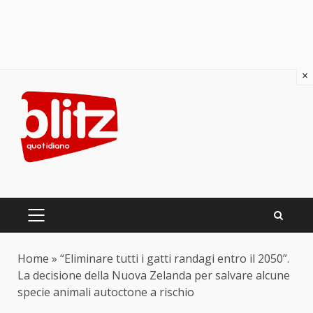
×
Skip
to
content
PRIMARY
MENU
Home
»
“Eliminare tutti i gatti randagi entro il 2050”.
La decisione della Nuova Zelanda per salvare alcune
specie animali autoctone a rischio