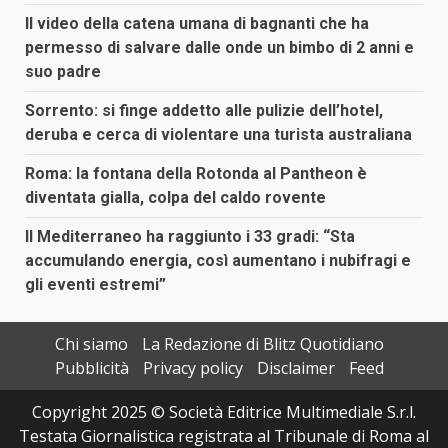
Il video della catena umana di bagnanti che ha
permesso di salvare dalle onde un bimbo di 2 anni e
suo padre
Sorrento: si finge addetto alle pulizie dell’hotel,
deruba e cerca di violentare una turista australiana
Roma: la fontana della Rotonda al Pantheon è
diventata gialla, colpa del caldo rovente
Il Mediterraneo ha raggiunto i 33 gradi: “Sta
accumulando energia, così aumentano i nubifragi e
gli eventi estremi”
Chi siamo
La Redazione di Blitz Quotidiano
Pubblicità
Privacy policy
Disclaimer
Feed
Copyright 2025 © Società Editrice Multimediale S.r.l.
Testata Giornalistica registrata al Tribunale di Roma al