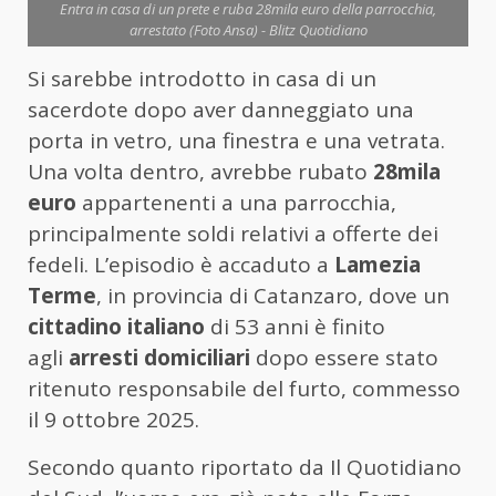
Entra in casa di un prete e ruba 28mila euro della parrocchia,
arrestato (Foto Ansa) - Blitz Quotidiano
Si sarebbe introdotto in casa di un
sacerdote dopo aver danneggiato una
porta in vetro, una finestra e una vetrata.
Una volta dentro, avrebbe rubato
28mila
euro
appartenenti a una parrocchia,
principalmente soldi relativi a offerte dei
fedeli. L’episodio è accaduto a
Lamezia
Terme
, in provincia di Catanzaro, dove un
cittadino italiano
di 53 anni è finito
agli
arresti domiciliari
dopo essere stato
ritenuto responsabile del furto, commesso
il 9 ottobre 2025.
Secondo quanto riportato da Il Quotidiano