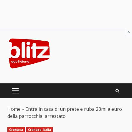
×
Skip
to
content
PRIMARY
MENU
Home
»
Entra in casa di un prete e ruba 28mila euro
della parrocchia, arrestato
Cronaca
Cronaca Italia