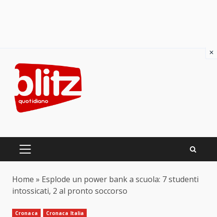
×
Skip
to
content
PRIMARY
MENU
Home
»
Esplode un power bank a scuola: 7 studenti
intossicati, 2 al pronto soccorso
Cronaca
Cronaca Italia