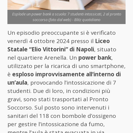
Esplode un power bank a scuola: 7 studenti intossicati, 2 al pronto
soccorso (foto dal web) - Blitz quotidiano
Un episodio preoccupante si è verificato
venerdì 4 ottobre 2024 presso il
Liceo
Statale “Elio Vittorini” di Napoli
, situato
nel quartiere Arenella. Un
power bank
,
utilizzato per la ricarica di uno smartphone,
è
esploso improvvisamente all’interno di
un’aula
, provocando l’intossicazione di 7
studenti. Due di loro, in condizioni più
gravi, sono stati trasportati al Pronto
Soccorso. Sul posto sono intervenuti i
sanitari del 118 con bombole d’ossigeno
per gestire l’intossicazione da fumo,
mentre l’aula è stata evacuata in via