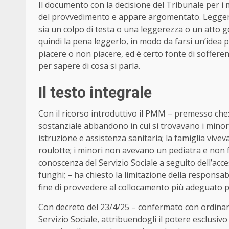
Il documento con la decisione del Tribunale per i mi
del provvedimento e appare argomentato. Leggendol
sia un colpo di testa o una leggerezza o un atto 
quindi la pena leggerlo, in modo da farsi un’idea 
piacere o non piacere, ed è certo fonte di soffere
per sapere di cosa si parla.
Il testo integrale
Con il ricorso introduttivo il PMM – premesso che: 
sostanziale abbandono in cui si trovavano i minori
istruzione e assistenza sanitaria; la famiglia vivev
roulotte; i minori non avevano un pediatra e non f
conoscenza del Servizio Sociale a seguito dell’acc
funghi; – ha chiesto la limitazione della responsab
fine di provvedere al collocamento più adeguato pe
Con decreto del 23/4/25 – confermato con ordinanz
Servizio Sociale, attribuendogli il potere esclusiv