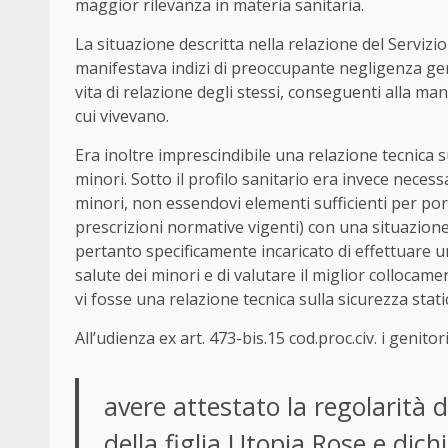
maggior rilevanza in materia sanitaria.
La situazione descritta nella relazione del Servizio
manifestava indizi di preoccupante negligenza genito
vita di relazione degli stessi, conseguenti alla man
cui vivevano.
Era inoltre imprescindibile una relazione tecnica s
minori. Sotto il profilo sanitario era invece neces
minori, non essendovi elementi sufficienti per porr
prescrizioni normative vigenti) con una situazione di
pertanto specificamente incaricato di effettuare un
salute dei minori e di valutare il miglior collocam
vi fosse una relazione tecnica sulla sicurezza stati
All’udienza ex art. 473-bis.15 cod.proc.civ. i genito
avere attestato la regolarità 
della figlia Utopia Rose e dich