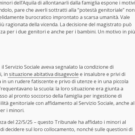
nori dell’Aquila di allontanarli dalla famiglia espone i motiv
o, pare che averli sottratti alla “potestà genitoriale” non
gelidamente burocratico improntato a scarsa umanità. Vale
più ragionata della vicenda. La decisione del magistrato può
nza per i due genitori e anche per i bambini. Un motivo in più
il Servizio Sociale aveva segnalato la condizione di
, in
situazione abitativa disagevole
e insalubre e privi di
a in un rudere fatiscente e privo di utenze e in una piccola
requentavano la scuola: la loro situazione era giunta a
esso al pronto soccorso della famiglia per ingestione di
ilità genitoriale con affidamento al Servizio Sociale, anche al
r i minori.
a del 22/5/25 – questo Tribunale ha affidato i minori al
o di decidere sul loro collocamento, nonché sulle questioni di