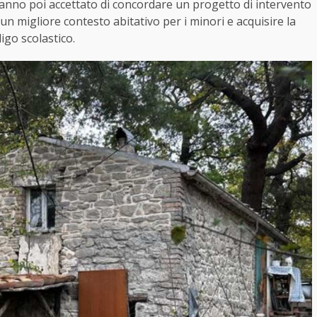
 hanno poi accettato di concordare un progetto di intervento
 un migliore contesto abitativo per i minori e acquisire la
igo scolastico.