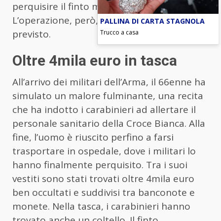
perquisire il finto mendicante.
L’operazione, però, non è andata come
PALLINA DI CARTA STAGNOLA
Trucco a casa
previsto.
Oltre 4mila euro in tasca
All’arrivo dei militari dell’Arma, il 66enne ha
simulato un malore fulminante, una recita
che ha indotto i carabinieri ad allertare il
personale sanitario della Croce Bianca. Alla
fine, l’uomo è riuscito perfino a farsi
trasportare in ospedale, dove i militari lo
hanno finalmente perquisito. Tra i suoi
vestiti sono stati trovati oltre 4mila euro
ben occultati e suddivisi tra banconote e
monete. Nella tasca, i carabinieri hanno
trovato anche un coltello. Il finto