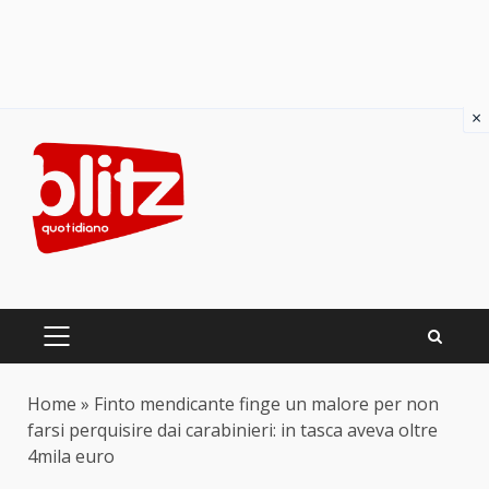
×
Skip
to
content
PRIMARY
MENU
Home
»
Finto mendicante finge un malore per non
farsi perquisire dai carabinieri: in tasca aveva oltre
4mila euro