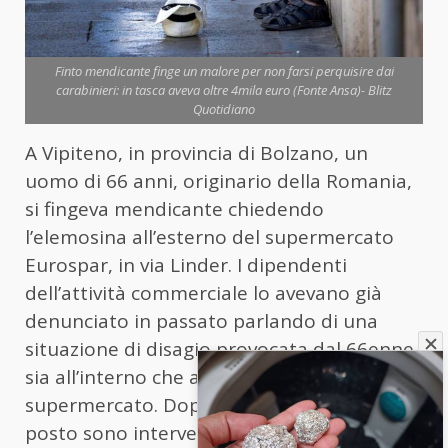
Finto mendicante finge un malore per non farsi perquisire dai
carabinieri: in tasca aveva oltre 4mila euro (Fonte Ansa)- Blitz
Quotidiano
A Vipiteno, in provincia di Bolzano, un
uomo di 66 anni, originario della Romania,
si fingeva mendicante chiedendo
l’elemosina all’esterno del supermercato
Eurospar, in via Linder. I dipendenti
dell’attività commerciale lo avevano già
denunciato in passato parlando di una
situazione di disagio provocata dal 66enne
sia all’interno che all’esterno del
supermercato. Dopo la segnalazione, sul
posto sono intervenuti i carabinieri per