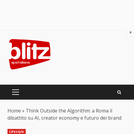
×
Skip
to
content
PRIMARY
MENU
Home
»
Think Outside the Algorithm: a Roma il
dibattito su AI, creator economy e futuro dei brand
Lifestyle