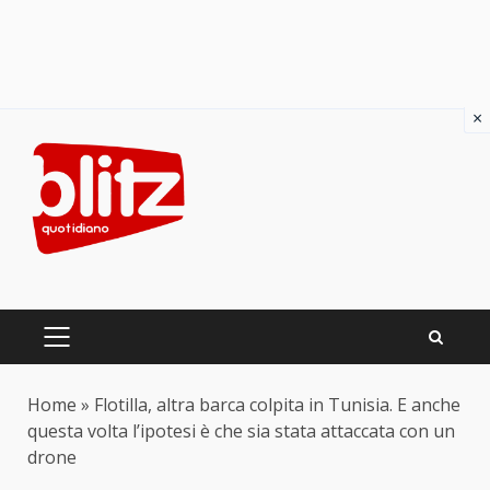
×
Skip
to
content
PRIMARY
MENU
Home
»
Flotilla, altra barca colpita in Tunisia. E anche
questa volta l’ipotesi è che sia stata attaccata con un
drone