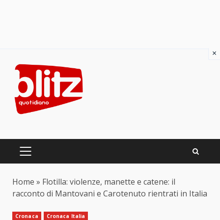
×
Skip
to
content
PRIMARY
MENU
Home
»
Flotilla: violenze, manette e catene: il
racconto di Mantovani e Carotenuto rientrati in Italia
Cronaca
Cronaca Italia