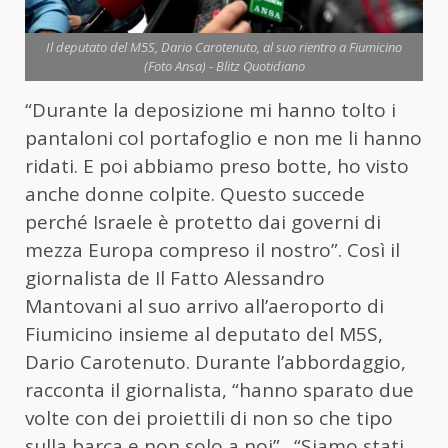
Il deputato del M5S, Dario Carotenuto, al suo rientro a Fiumicino
(Foto Ansa) - Blitz Quotidiano
“Durante la deposizione mi hanno tolto i
pantaloni col portafoglio e non me li hanno
ridati. E poi abbiamo preso botte, ho visto
anche donne colpite. Questo succede
perché Israele è protetto dai governi di
mezza Europa compreso il nostro”. Così il
giornalista de Il Fatto Alessandro
Mantovani
al suo arrivo all’aeroporto di
Fiumicino insieme al deputato del M5S,
Dario Carotenuto. Durante l’abbordaggio,
racconta il giornalista, “hanno sparato due
volte con dei proiettili di non so che tipo
sulla barca e non solo a noi”. “Siamo stati