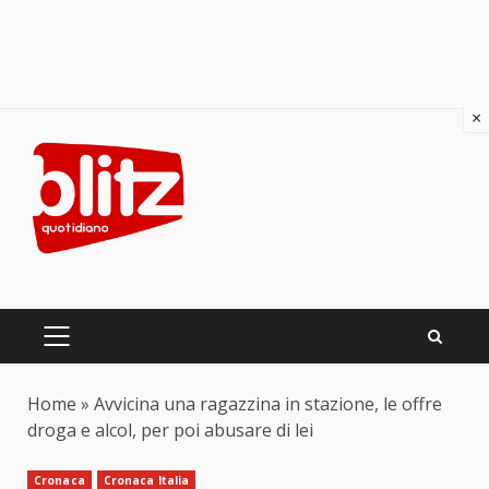
×
Skip
to
content
PRIMARY
MENU
Home
»
Avvicina una ragazzina in stazione, le offre
droga e alcol, per poi abusare di lei
Cronaca
Cronaca Italia