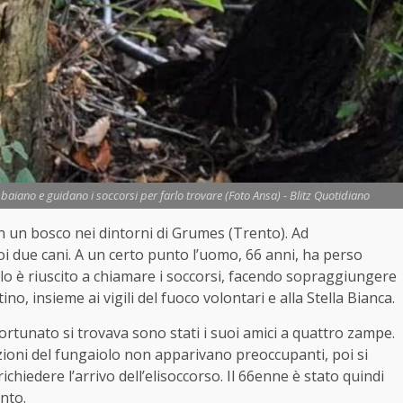
baiano e guidano i soccorsi per farlo trovare (Foto Ansa) - Blitz Quotidiano
n un bosco nei dintorni di Grumes (Trento). Ad
oi due cani. A un certo punto l’uomo, 66 anni, ha perso
olo è riuscito a chiamare i soccorsi, facendo sopraggiungere
no, insieme ai vigili del fuoco volontari e alla Stella Bianca.
nfortunato si trovava sono stati i suoi amici a quattro zampe.
izioni del fungaiolo non apparivano preoccupanti, poi si
hiedere l’arrivo dell’elisoccorso. Il 66enne è stato quindi
nto.