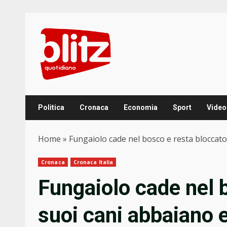
Skip
to
content
Politica
Cronaca
Economia
Sport
Video
Home
»
Fungaiolo cade nel bosco e resta bloccato,
Cronaca
Cronaca Italia
Fungaiolo cade nel b
suoi cani abbaiano e