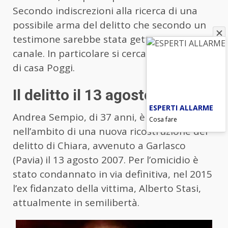
Secondo indiscrezioni alla ricerca di una
possibile arma del delitto che secondo un
testimone sarebbe stata gettata in un
canale. In particolare si cerca un attizzatoio
di casa Poggi.
Il delitto il 13 agosto 2007
ESPERTI ALLARME
Andrea Sempio, di 37 anni, è indagato
Cosa fare
nell’ambito di una nuova ricostruzione del
delitto di Chiara, avvenuto a Garlasco
(Pavia) il 13 agosto 2007. Per l’omicidio è
stato condannato in via definitiva, nel 2015
l’ex fidanzato della vittima, Alberto Stasi,
attualmente in semilibertà.