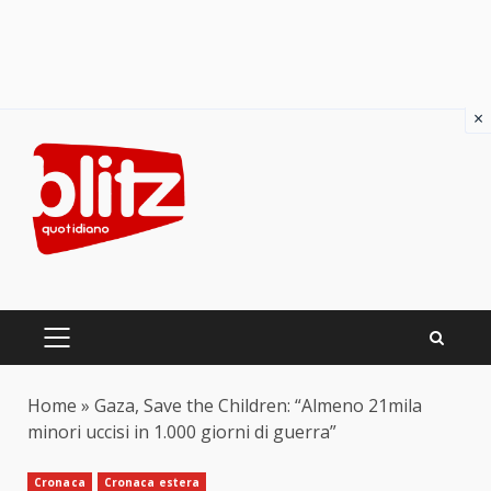
×
Skip
to
content
PRIMARY
MENU
Home
»
Gaza, Save the Children: “Almeno 21mila
minori uccisi in 1.000 giorni di guerra”
Cronaca
Cronaca estera