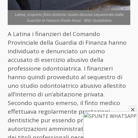
Latina, scoperto finto dentista: studio abusivo sequestrato dalla
Guardia di Finanza (Fonte Ansa) - Blitz Quotidiano
A Latina i finanzieri del Comando
Provinciale della Guardia di Finanza hanno
individuato e denunciato un uomo
accusato di esercizio abusivo della
professione odontoiatrica. I finanzieri
hanno quindi provveduto al sequestro di
uno studio odontoiatrico abusivo allestito
all’interno di un’abitazione privata.
Secondo quanto emerso, il finto medico
effettuava regolarmente prestazioni
dentistiche pur essendo privo di
autorizzazioni amministrative e sanitarie,
dei titoli professionali necessari,