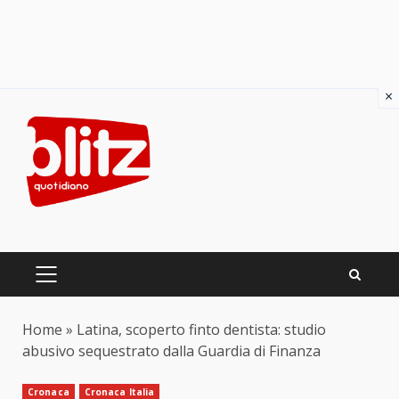
×
Skip
to
content
PRIMARY
MENU
Home
»
Latina, scoperto finto dentista: studio
abusivo sequestrato dalla Guardia di Finanza
Cronaca
Cronaca Italia