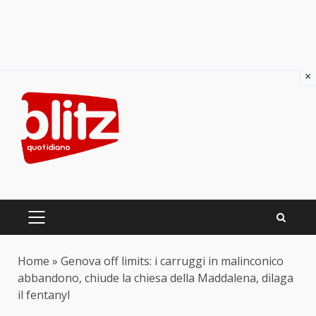
×
Skip
to
content
PRIMARY
MENU
Home
»
Genova off limits: i carruggi in malinconico
abbandono, chiude la chiesa della Maddalena, dilaga
il fentanyl