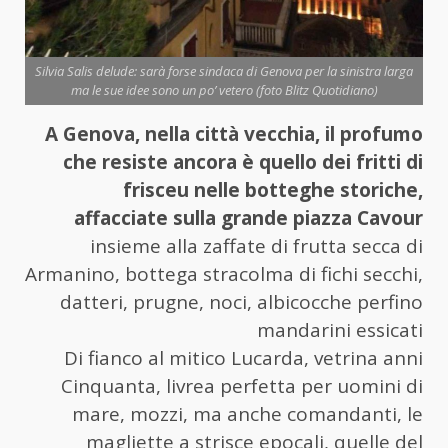
Silvia Salis delude: sarà forse sindaca di Genova per la sinistra larga
ma le sue idee sono un po’ vetero (foto Blitz Quotidiano)
A Genova, nella città vecchia, il profumo
che resiste ancora è quello dei fritti di
frisceu nelle botteghe storiche,
affacciate sulla grande piazza Cavour
insieme alla zaffate di frutta secca di
Armanino, bottega stracolma di fichi secchi,
datteri, prugne, noci, albicocche perfino
mandarini essicati
Di fianco al mitico Lucarda, vetrina anni
Cinquanta, livrea perfetta per uomini di
mare, mozzi, ma anche comandanti, le
magliette a strisce epocali, quelle del