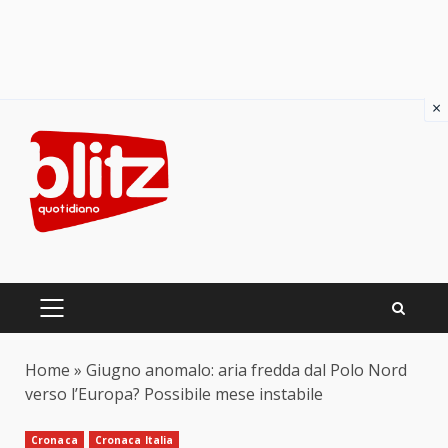
×
Skip
to
content
PRIMARY
MENU
Home
»
Giugno anomalo: aria fredda dal Polo Nord
verso l’Europa? Possibile mese instabile
Cronaca
Cronaca Italia