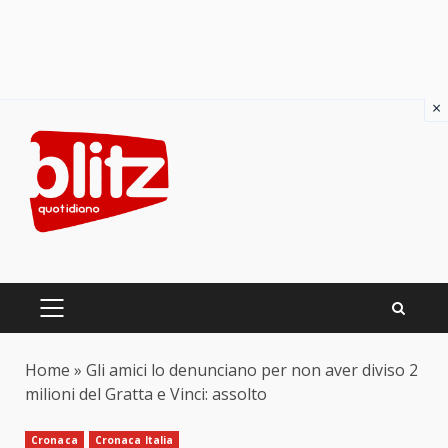
×
Skip
to
content
PRIMARY
MENU
Home
»
Gli amici lo denunciano per non aver diviso 2
milioni del Gratta e Vinci: assolto
Cronaca
Cronaca Italia