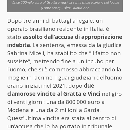
Vince 500mila euro al Gratta e vinci, si sente male e sviene nel locale
(Fonte Ansa) - Blitz Quotidiano
Dopo tre anni di battaglia legale, un
operaio brasiliano residente in Italia, è
stato
assolto dall’accusa di appropriazione
indebita
. La sentenza, emessa dalla giudice
Sabrina Miceli, ha stabilito che “il fatto non
sussiste”, mettendo fine a un incubo per
l’uomo, che si è commosso abbracciando la
moglie in lacrime. I guai giudiziari dell’uomo
erano iniziati nel 2021, dopo
due
clamorose vincite al Gratta e Vinci
nel giro
di venti giorni: una da 800.000 euro a
Modena e una da 2 milioni a Garda.
Quest’ultima vincita era stata al centro di
un’accusa che lo ha portato in tribunale.