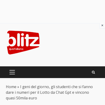
×
Skip
to
content
PRIMARY
MENU
Home
»
I geni del giorno, gli studenti che si fanno
dare i numeri per il Lotto da Chat Gpt e vincono
quasi 50mila euro