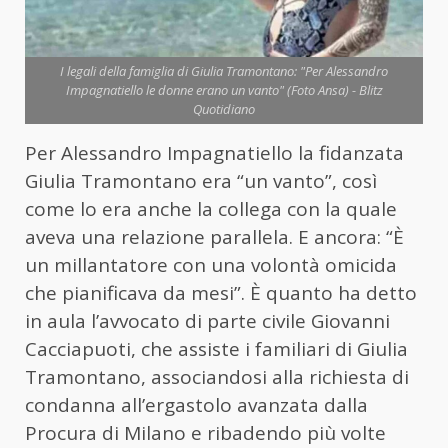
I legali della famiglia di Giulia Tramontano: "Per Alessandro
Impagnatiello le donne erano un vanto" (Foto Ansa) - Blitz
Quotidiano
Per Alessandro Impagnatiello la fidanzata
Giulia Tramontano era “un vanto”, così
come lo era anche la collega con la quale
aveva una relazione parallela. E ancora: “È
un millantatore con una volontà omicida
che pianificava da mesi”. È quanto ha detto
in aula l’avvocato di parte civile Giovanni
Cacciapuoti, che assiste i familiari di Giulia
Tramontano, associandosi alla richiesta di
condanna all’ergastolo avanzata dalla
Procura di Milano e ribadendo più volte