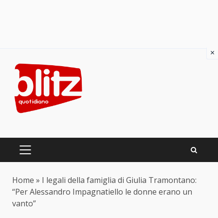
×
Skip
to
content
PRIMARY
MENU
Home
»
I legali della famiglia di Giulia Tramontano:
“Per Alessandro Impagnatiello le donne erano un
vanto”