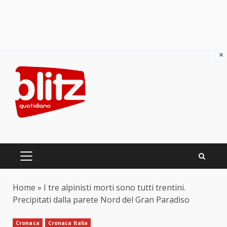
×
Skip
to
content
PRIMARY
MENU
Home
»
I tre alpinisti morti sono tutti trentini.
Precipitati dalla parete Nord del Gran Paradiso
Cronaca
Cronaca Italia