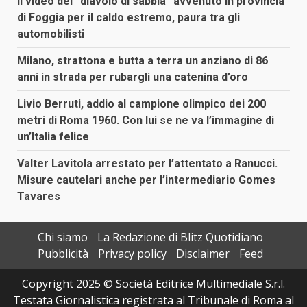
Il video del “diavolo di sabbia” avvenuto in provincia
di Foggia per il caldo estremo, paura tra gli
automobilisti
Milano, strattona e butta a terra un anziano di 86
anni in strada per rubargli una catenina d’oro
Livio Berruti, addio al campione olimpico dei 200
metri di Roma 1960. Con lui se ne va l’immagine di
un’Italia felice
Valter Lavitola arrestato per l’attentato a Ranucci.
Misure cautelari anche per l’intermediario Gomes
Tavares
Chi siamo
La Redazione di Blitz Quotidiano
Pubblicità
Privacy policy
Disclaimer
Feed
Copyright 2025 © Società Editrice Multimediale S.r.l.
Testata Giornalistica registrata al Tribunale di Roma al